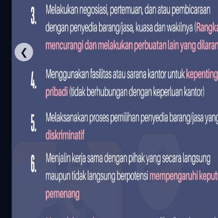
Sudah Mengisi
❮
387
70%
Belum Mengisi
165
30%