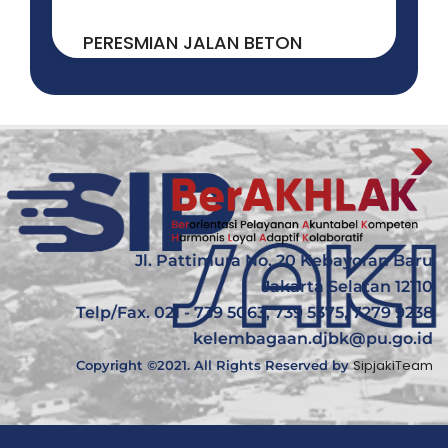
30 JULY, 2026
READ MORE
PERESMIAN JALAN BETON
"SAROMASE" CIPOTAKARI ...
Jl. Pattimura No. 20 Kebayoran Baru
Jakarta Selatan 12110
Telp/Fax. 021 - 739 5063, 739 5375, 7279 9238
kelembagaan.djbk@pu.go.id
SipjakiTeam
Copyright ©2021. All Rights Reserved by