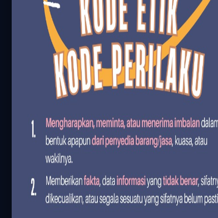
Propinsi
38
Total
OPD
Kabupaten
Kota
514
Peringkat
Pengisian
OPD
1
100%
2
100%
3
100%